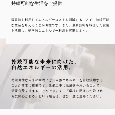
持続可能な生活をご提供
確かな技術力
エコフレンドリーな施工
温泉熱を利用してエネルギーコストを削減することで、持続可能
豊富な経験に基づく確かな技術で質の高い施工を実施し、環境に
自然エネルギーを活用した地球に優しい施工なので、環境保護に
な生活を叶えることが可能です。また、最新技術を駆使した設備
配慮したシステムをご提供します。
関心のある方や、省エネを重視する方などに特におすすめです。
を活用し、効率的なエネルギー利用を実現します。
持続可能な未来に向けた、
自然エネルギーの活用。
持続可能な未来の実現には、自然エネルギーを有効活用する
ことが非常に重要です。
設備工事に温泉熱を用いることで、
環境負荷を抑えることができます。
「環境に配慮した取り組
みに関心がある」という場合は、ぜひ一度ご連絡ください。